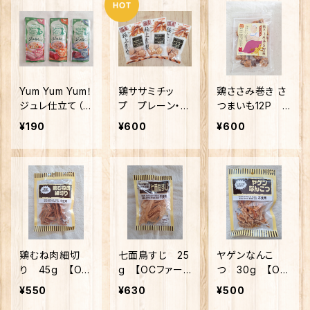
Yum Yum Yum！
鶏ササミチッ
鶏ささみ巻き さ
ジュレ仕立て（チ
プ プレーン・チ
つまいも12P
キン・春小鯛・か
ーズ・砂肝 各6
職人仕上げ【ワ
¥190
¥600
¥600
つお）30ｇ【カラ
0g 【ワイエス
イエス・ワン】
ーズ】
ワン 極上素材】
鶏むね肉細切
七面鳥すじ 25
ヤゲンなんこ
り 45g 【OC
g 【OCファー
つ 30g 【OC
ファーム】
ム】
ファーム】
¥550
¥630
¥500