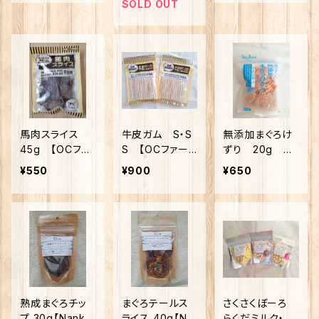
SOLD OUT
馬肉スライス
牛皮ガム S・S
無添加まぐろけ
45g 【OCファ
S 【OCファー
ずり 20g
ーム】
ム】
【ペッツルート】
¥550
¥900
¥650
熟成まぐろチッ
まぐろテールス
さくさくぼーろ
プ 30g【Nanki
ライス 40g【Na
らくだミルク・さ