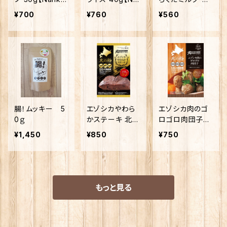
Japan】
nki Japan】
つまいも・かぼち
¥700
¥760
¥560
ゃ【Humming d
og】
腸！ムッキー 5
エゾシカやわら
エゾシカ肉のゴ
0ｇ
かステーキ 北海
ロゴロ肉団子
道産 120g
80g 【北の極】
¥1,450
¥850
¥750
【北の極】
もっと見る