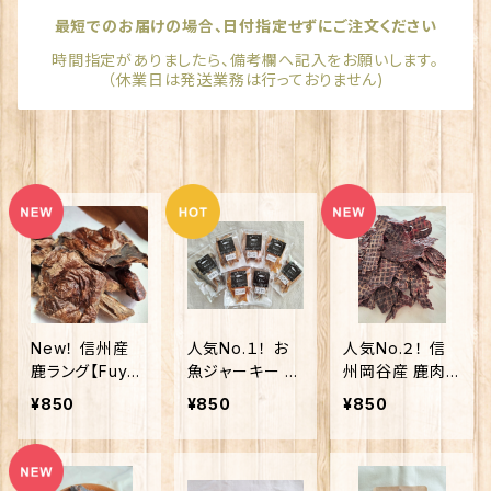
最短でのお届けの場合、日付指定せずにご注文ください
時間指定がありましたら、備考欄へ記入をお願いします。
（休業日は発送業務は行っておりません)
New！ 信州産
人気No.１！ お
人気No.２！ 信
鹿ラング【Fuyu-
魚ジャーキー 各
州岡谷産 鹿肉
wanオリジナル】
種【海の恵みシリ
ジャーキー【Fuy
¥850
¥850
¥850
ーズ】
u-wanオリジナ
ル】