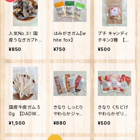
人気No.３！ 国
はみがきガム【w
プチ キャンディ
産うなぎカブト
hite fox】
チキン3種 【O
【Fuyu-wanオリ
Cファーム】
¥850
¥750
¥500
ジナル】
国産牛皮ガム 5
きなり しっとり
きなり くちどけ
0g 【DADWA
やわらかジャー
やわらかゼリー
Y】
キー（ささみ・
（りんご・もも・い
¥1,500
¥880
¥500
鮭・鹿肉）６本入
ちご） 10本入【カ
【カラーズ】
ラーズ】