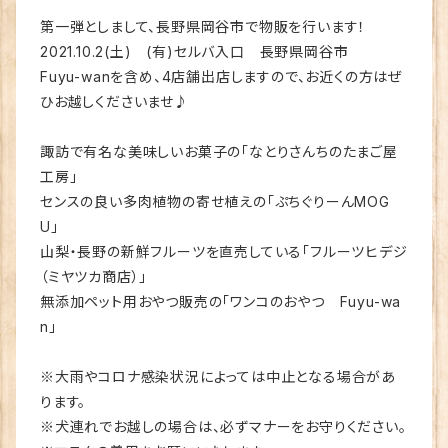
第一弾としまして、長野県岡谷市で物販を行います！
2021.10.2(土) (有)セルバ入口 長野県岡谷市
Fuyu-wanを含め、4店舗出店しますので、お近くの方はぜ
ひお越しくださいませ♪
諏訪で有名な美味しいお菓子の「なとりさんちのたまご屋
工房」
センスの良い多肉植物の寄せ植えの「ぷちぐりーんMOG
U」
山梨・長野の新鮮フルーツを直売している「フルーツヒデジ
（ミヤツカ商店）」
無添加ペット用おやつ販売の「ワンコのおやつ Fuyu-wa
n」
※大雨やコロナ感染状況によっては中止となる場合があ
ります。
※犬連れでお越しの場合は、必ずマナーをお守りください。